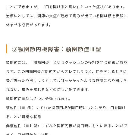
ことができますが、「口を開けると痛い」といった症状があります。
治療法としては、関節の炎症が起きて痛みが出ている間は顎を安静に
休ませる必要があります。
③顎関節円板障害：顎関節症Ⅲ型
顎関節には、「関節円板」というクッションの役割を持つ組織があり
ます。この関節円板が関節内からズレてしまうと、口を開けるときに
音が鳴ったり開けようとしても引っかかったような感覚になり開けら
れない、痛みを感じるなどの症状が出てきます。
顎関節症Ⅲ型は２つに分類されます。
復位性（Ⅲa型）：ずれた関節円板が開口時にもとに戻り、口を開け
ることが可能な状態
非復位性（Ⅲｂ型）：ずれた関節円板が開口時にもとに戻ることがで
きず、口が開かない状態