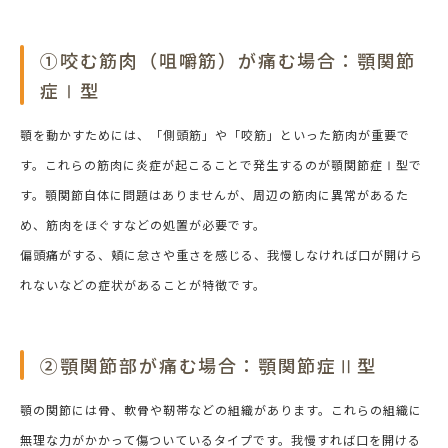
①咬む筋肉（咀嚼筋）が痛む場合：顎関節
症Ⅰ型
顎を動かすためには、「側頭筋」や「咬筋」といった筋肉が重要で
す。これらの筋肉に炎症が起こることで発生するのが顎関節症Ⅰ型で
す。顎関節自体に問題はありませんが、周辺の筋肉に異常があるた
め、筋肉をほぐすなどの処置が必要です。
偏頭痛がする、頬に怠さや重さを感じる、我慢しなければ口が開けら
れないなどの症状があることが特徴です。
②顎関節部が痛む場合：顎関節症Ⅱ型
顎の関節には骨、軟骨や靭帯などの組織があります。これらの組織に
無理な力がかかって傷ついているタイプです。我慢すれば口を開ける