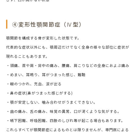
④変形性顎関節症（Ⅳ型）
顎関節を構成する骨が変形した状態です。
代表的な症状以外にも、顎周辺だけでなく全身の様々な部位に症状が
現れることもあります。
・頭痛、首や肩・背中の痛み、腰痛、肩こりなどの全身におよぶ痛み
・めまい、耳鳴り、耳がつまった感じ、難聴
・眼のつかれ、充血、涙が出る
・鼻の症状(鼻がつまった感じがする)
・顎が安定しない、噛み合わせがうまくできない。
・歯の痛み、舌の痛み、味覚の異常、口が渇くような気がする。
・嚥下困難、呼吸困難、四肢のしびれ等が起こる場合もあります。
これらすべてが顎関節症によるものとは限りませんが、専門医による